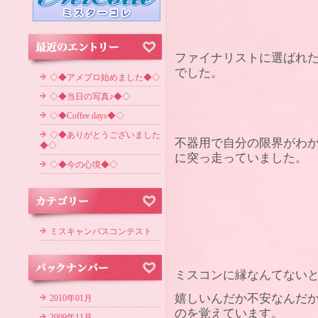
ファイナリストに選ばれ
でした。
◇◆アメブロ始めました◆◇
◇◆当日の写真♪◆◇
◇◆Coffee days◆◇
◇◆ありがとうございました
不器用で自分の限界がわ
◆◇
に突っ走っていました。
◇◆今の心境◆◇
ミスキャンパスコンテスト
ミスコンに縁なんてない
嬉しいんだか不安なんだ
2010年01月
のを覚えています。
2009年11月