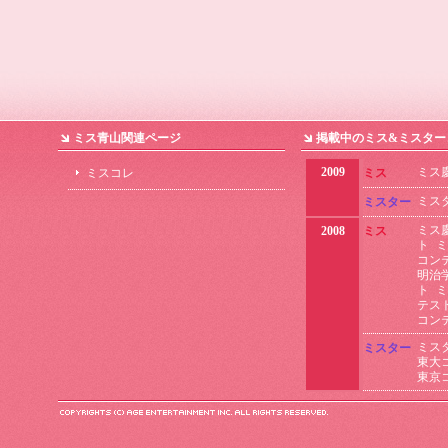
ミス青山関連ページ
掲載中のミス&ミスター
2009
ミス
ミスコレ
ミス
ミス
ミスター
ミス
2008
ミス
ト
ミ
コン
明治
ト
ミ
テス
コン
ミス
ミスター
東大
東京