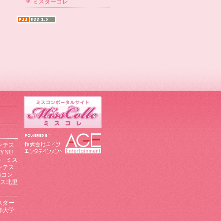
ミスターコレ
ンテス
YNU
ト
ミス
ンテス
橋コン
ス北里
スター
都大学