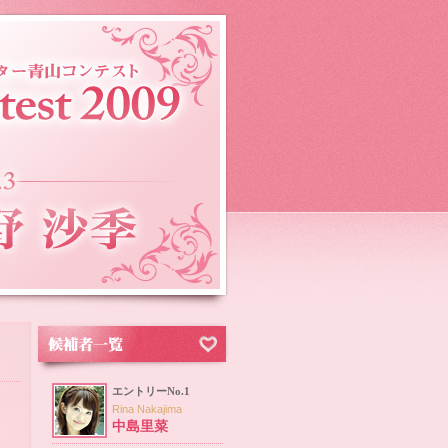
エントリーNo.1
Rina Nakajima
中島里菜