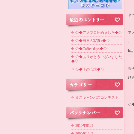
ま
◇◆アメブロ始めました◆◇
ア
◇◆当日の写真♪◆◇
↓ 
◇◆Coffee days◆◇
http
◇◆ありがとうございました
◆◇
普
◇◆今の心境◆◇
ひ
ミスキャンパスコンテスト
◇◆
2010年01月
2009年11月