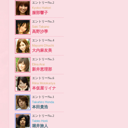
エントリーNo.2
Kyoko Hattori
服部響子
エントリーNo.3
Saki Takano
高野沙季
エントリーNo.4
Mayumi Ohuchi
大内麻友美
エントリーNo.5
Elina Arai
新井恵理那
エントリーNo.6
Riina Motokariya
本仮屋リイナ
エントリーNo.1
Takahiro Honda
本田貴浩
エントリーNo.2
Tabito Horii
堀井旅人