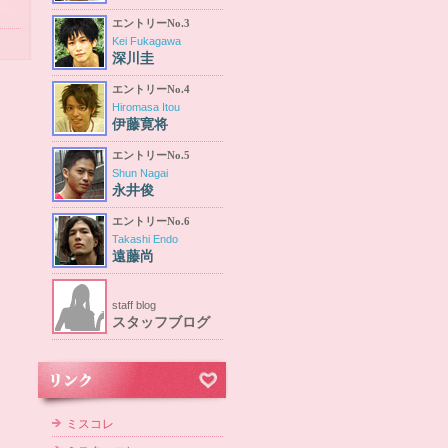
エントリーNo.3
Kei Fukagawa
深川圭
エントリーNo.4
Hiromasa Itou
伊藤寛将
エントリーNo.5
Shun Nagai
永井俊
エントリーNo.6
Takashi Endo
遠藤尚
staff blog
スタッフブログ
ミスコレ