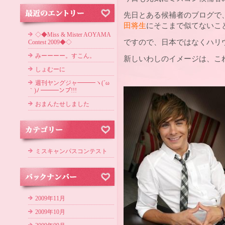
先日とある候補者のブログで
田将生
にそこまで似てないこ
◇◆Miss & Mister AOYAMA
ですので、日本ではなくハリ
Contest 2009◆◇
みーーーー。すこん。
新しいわしのイメージは、こ
しょむーに
週刊ヤングジャ━━━ヽ(´ω
｀)ﾉ ━━━ンプ!!!
おまんたせしました
ミスキャンパスコンテスト
2009年11月
2009年10月