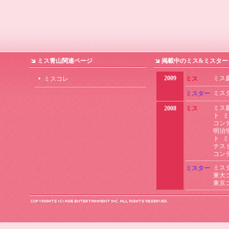
ミス青山関連ページ
掲載中のミス&ミスター
2009
ミス
ミスコレ
ミス
ミス
ミスター
ミス
2008
ミス
ト
ミ
コン
明治
ト
ミ
テス
コン
ミス
ミスター
東大
東京