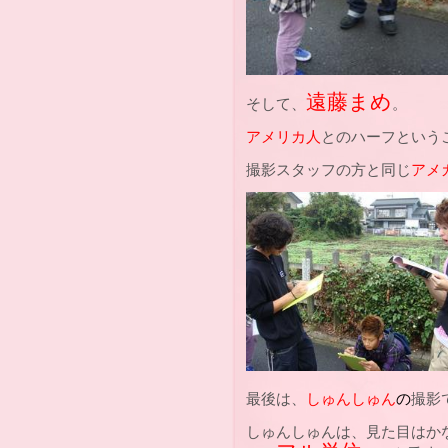
遠藤まめ
そして、
。
アメリカ人
とのハーフという
撮影スタッフの方と同じ
アメ
最後は、
しゅんしゅん
の
撮影
しゅんしゅんは、見た目はか