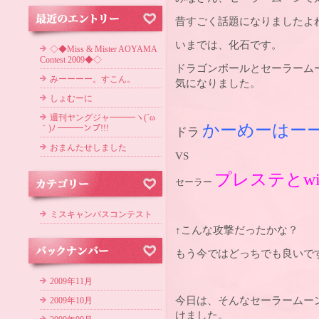
昔すごく話題になりましたよ
いまでは、化石です。
◇◆Miss & Mister AOYAMA
Contest 2009◆◇
ドラゴンボールとセーラーム
みーーーー。すこん。
気になりました。
しょむーに
週刊ヤングジャ━━━ヽ(´ω
かーめーはー
｀)ﾉ ━━━ンプ!!!
ドラ
おまんたせしました
VS
プレステとw
セーラー
ミスキャンパスコンテスト
↑こんな攻撃だったかな？
もう今ではどっちでも良いで
2009年11月
今日は、そんなセーラームー
2009年10月
けました。