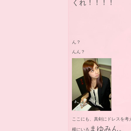
くれ！！！！
ん？
んん？
ここにも、真剣にドレスを考
まゆみん。
横にいる