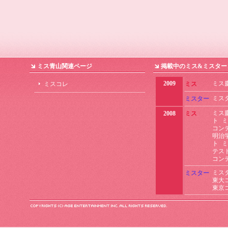
ミス青山関連ページ
掲載中のミス&ミスター
2009
ミス
ミスコレ
ミス
ミス
ミスター
ミス
2008
ミス
ト
ミ
コン
明治
ト
ミ
テス
コン
ミス
ミスター
東大
東京