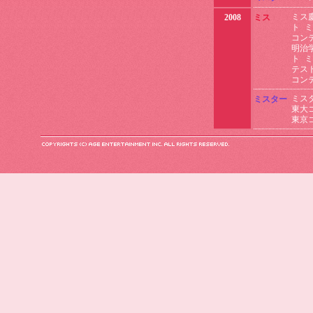
ミス
2008
ミス
ト
ミ
コン
明治
ト
ミ
テス
コン
ミス
ミスター
東大
東京