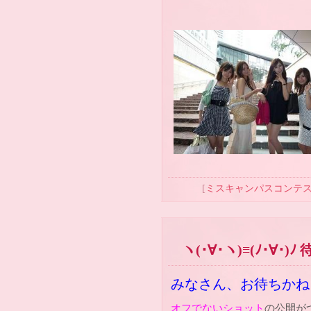
[
ミスキャンパスコンテ
ヽ(･∀･ヽ)≡(ﾉ･∀･)ﾉ
みなさん、お待ちかね!!!!
オフでないショット
の公開