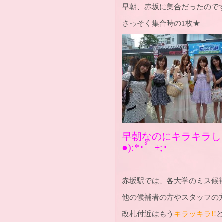
早朝、赤坂に集合だったので
さっそく集合時の1枚★
早朝なのにキラキラしとる
●):*･゜+;･
赤坂駅では、各大学のミス候
他の候補者の方やスタッフの
改札付近はもう
キラッキラ!!