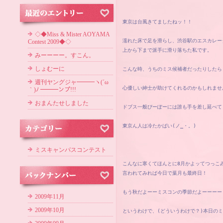
東京は台風きてましたねッ！！
◇◆Miss & Mister AOYAMA
濡れた床で足を滑らし、渋谷駅のエスカレー
Contest 2009◆◇
上から下まで派手に滑り落ちた私です。
みーーーー。すこん。
しょむーに
こんな時、うちのミス候補者だったりしたら
週刊ヤングジャ━━━ヽ(´ω
心優しい紳士が助けてくれるのかもしれませ
｀)ﾉ ━━━ンプ!!!
おまんたせしました
ドブス一般ぴーぽーには誰も手を差し延べて
東京ん人は冷たかばい(ノ_・。)
ミスキャンパスコンテスト
こんなに寒くてほんとに8月かよッてつっこ
言われてみれば今日で葉月も最終日！
もう秋だよーーミスコンの季節だよーーーー
2009年11月
2009年10月
というわけで、(どういうわけで？)本日の