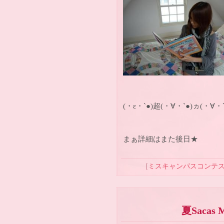
(・ε・`●)超(・∀・`●)ヵ(・∀・
まぁ詳細はまた後日★
[
ミスキャンパスコンテ
夏Sacas Mi