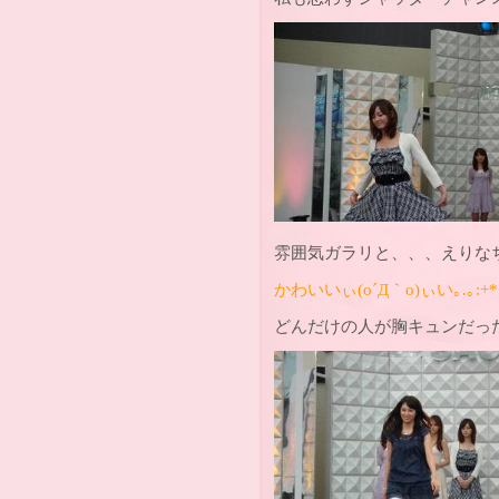
雰囲気ガラリと、、、えりなち
かわいいぃ(o´Д｀o)ぃい｡.｡:+*
どんだけの人が胸キュンだった