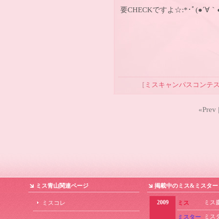
要CHECKですよ☆:*･ﾟ(●´∀｀●)
[
ミスキャンパスコンテ
«Prev 
ミス青山関連ページ
掲載中のミス&ミスター
2009
ミス
ミスコレ
ミス
ミス
ミスター