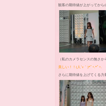
観客の期待値が上がってからの、
（私のカメラセンスの無さか
美しい！！(人´v｀)*ﾟ+.*ﾟ+.
さらに期待値を上げてくる力