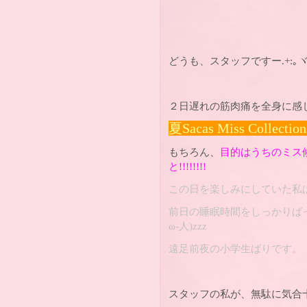
どうも、スタッフですー.+:｡ヾ(o･
２日遅れの筋肉痛を全身に感
夏Sacas Miss Collection 
もちろん、
目的はうちのミス
と!!!!!!!!
この日を楽しみにしていた私
前日の睡眠時間をしっかりばっち
ω-人)zzz
遠足前夜の小学生ばりです。
スタッフの私が、無駄に気合十分で挑