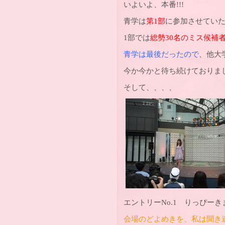
いよいよ、本番!!!
青学は
第1部
に参加させていた
1部では
総勢30名のミス候補
青学は最後だったので
、他大
今か今かと待ち続けておりました
そして、、、、
エントリーNo.1 りっぴーきま
会場のどよめきを、私は聞き逃