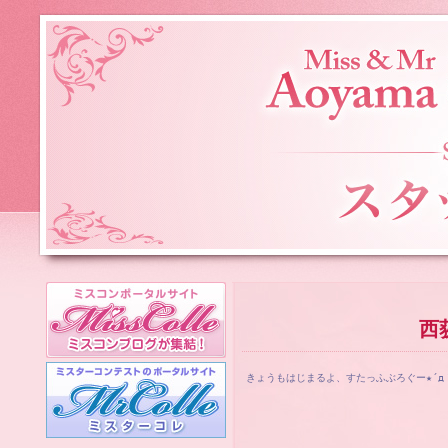
西
きょうもはじまるよ、すたっふぶろぐー★´д