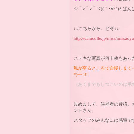
☆⌒v⌒v⌒ヾ((｀･∀･´)ﾉ ぱ
↓↓こちらから、どぞ↓↓
http://camcolle.jp/miss/missao
ステキな写真が何十枚もあっ
私が至るところで自慢しまくっ
*)━ !!!
（あくまでもしつこいのは承
改めまして、候補者の皆様、
ントさん、
スタッフのみんなには感謝です!