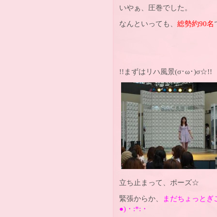
いやぁ、圧巻でした。
なんといっても、
総勢約90名
!!まずはリハ風景(σ･ω･)σ☆!!
立ち止まって、ポーズ☆
緊張からか、
まだちょっとぎこ
●)・:*:・