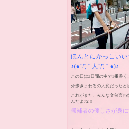
ほんとにかっこいい
♪(●´Д｀人´Д｀●)♪
この日は3日間の中で1番暑く
外歩きまわるの大変だったと
これがまた、みんな文句言わ
んだよね!!!
候補者の優しさが身に沁みま