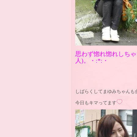
思わず惚れ惚れしちゃ
人
)
。・
:*:
・
しばらくしてまゆみちゃ
今日もキマってます