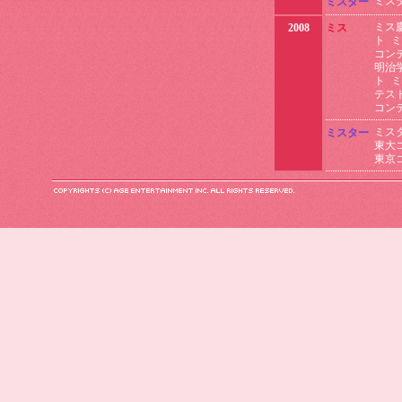
ミス
ミスター
ミス
2008
ミス
ト
ミ
コン
明治
ト
ミ
テス
コン
ミス
ミスター
東大
東京