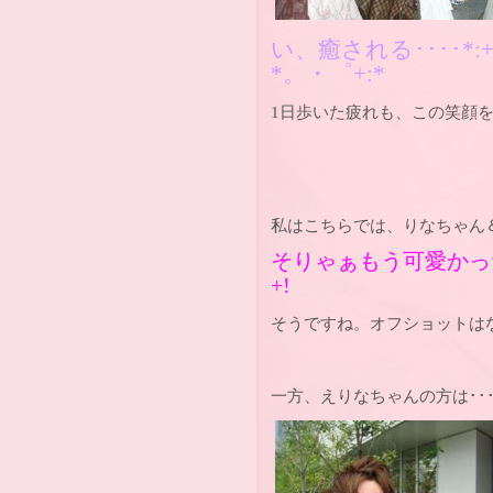
い、癒される････
*:
*
。・゜
+:*
1日歩いた疲れも、この笑顔を見
私はこちらでは、りなちゃん
そりゃぁもう可愛かった
+
!
そうですね。オフショットは
一方、えりなちゃんの方は･･