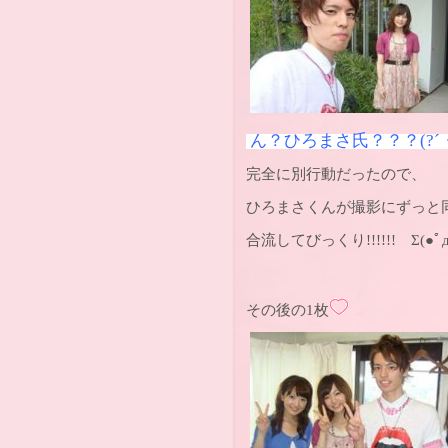
ん？ひろまさ氏？？？
(?´
完全に別行動だったので、
ひろまさくんが撮影にずっと
合流してびっくり!!!!!! Σ(●ﾟд
その後の1枚