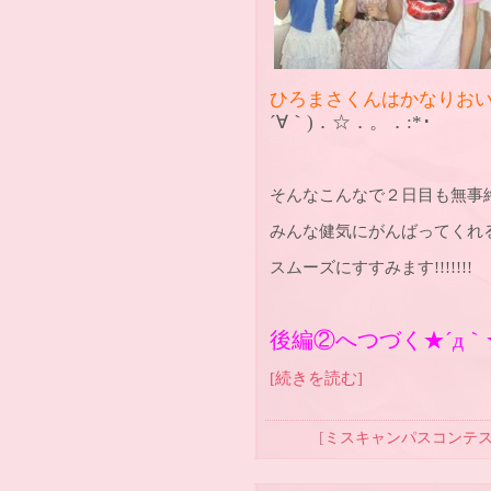
ひろまさくんはかなりお
´
∀
｀
)
．
☆
．。．
:*
･
そんなこんなで２日目も無事終了
みんな健気にがんばってくれ
スムーズにすすみます!!!!!!!
後編②へつづく★´д｀★
[続きを読む]
[
ミスキャンパスコンテ