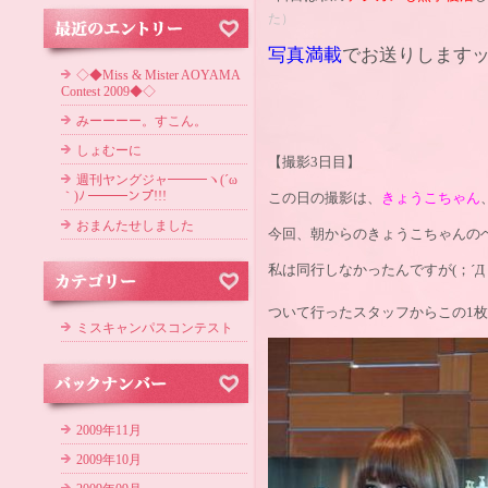
た）
写真満載
でお送りします
◇◆Miss & Mister AOYAMA
Contest 2009◆◇
みーーーー。すこん。
しょむーに
【撮影3日目】
週刊ヤングジャ━━━ヽ(´ω
｀)ﾉ ━━━ンプ!!!
この日の撮影は、
きょうこちゃん
おまんたせしました
今回、朝からのきょうこちゃんの
私は同行しなかったんですが(；´Д
ついて行ったスタッフからこの1枚
ミスキャンパスコンテスト
2009年11月
2009年10月