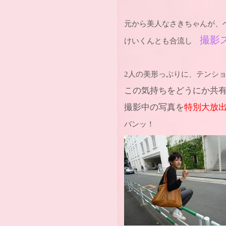
元から美人なさきちゃんが、
撮影ス
けいくんとも合流し
2人の美形っぷりに、テンシ
この気持ちをどうにか共
撮影中の写真を
特別大放出!!!
バンッ！