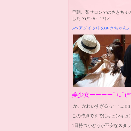
早朝、某サロンでのさきちゃ
した
ヾ
(*´
･
∀
･｀
*)
ノ
♪ヘアメイク中のさきちゃん♪
美少女ーーーー
ﾟ
+
｡ﾟ
(*
か、かわいすぎるっ･･･...!!!!
(
この時点ですでにキュンキュ
1日持つかどうか不安なスタ