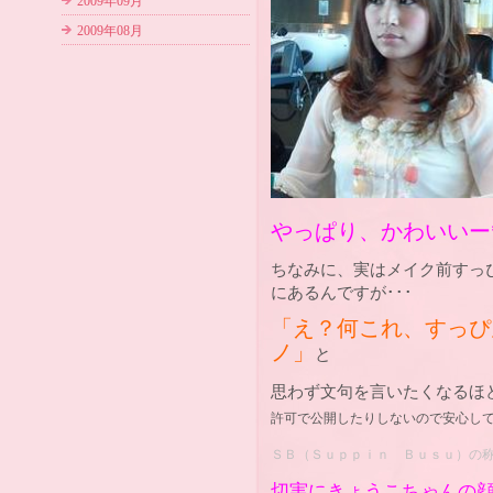
2009年09月
2009年08月
やっぱり、かわいいー*:.｡
ちなみに、実はメイク前すっ
にあるんですが･･･
「え？何これ、すっぴん
ノ」
と
思わず文句を言いたくなるほ
許可で公開したりしないので安心し
ＳＢ（Ｓｕｐｐｉｎ Ｂｕｓｕ）の
切実にきょうこちゃんの