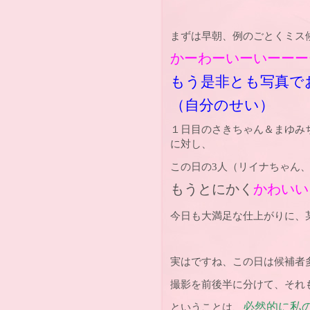
まずは早朝、例のごとくミス
かーわーいーいーーー
もう是非とも写真でお伝
（自分のせい）
１日目のさきちゃん＆まゆみ
に対し、
この日の3人（リイナちゃん
もうとに
かく
かわいい
今日も大満足な仕上がりに、
実はですね、この日は候補者
撮影を前後半に分けて、それ
必然的に私
ということは、