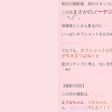
初日の撮影後、別のスタッフ
まさかの
ノーデ
この日
｀ヾ｡
)
ﾟﾟ｡
候補者たくさん集るのに・・
いっぱいオフショットをおさ
。。。。。
オフショットが
でもでも、
が引き立つよね！
と
超ポジティブに考え、ない文
｀
●)
ﾉ
【撮影2日目】
この日の撮影は、
えりなちゃん
、
りなちゃん
、
ん
、
たかしくん
でした！！！