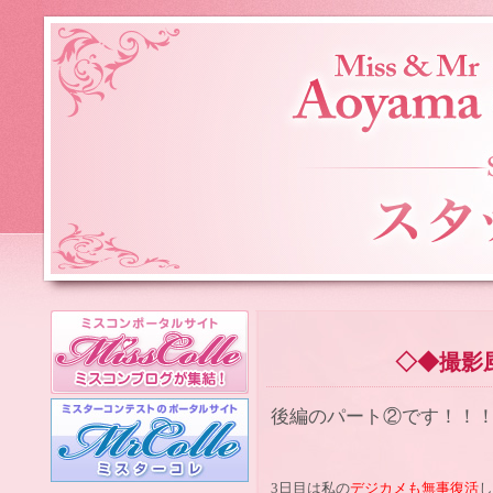
◇◆撮影
後編のパート②です！！！！☆:*
3日目は私の
デジカメも無事復活
し