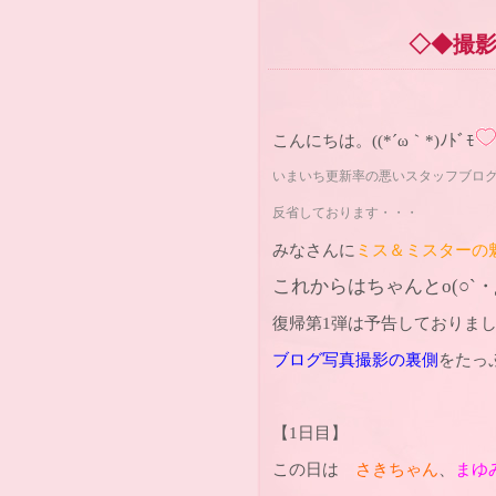
◇◆撮
こんにちは。((*´ω｀*)ﾉﾄﾞﾓ
いまいち更新率の悪いスタッフブログ･
反省しております・・・
みなさんに
ミス＆ミスターの
これからはちゃんと
o(
○
`
・
復帰第1弾は予告しておりま
ブログ写真撮影の裏側
をたっ
【1日目】
この日は
さきちゃん
、
まゆ