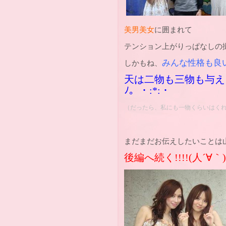
美男美女
に囲まれて
テンション上がりっぱなしの撮影
みんな性格も良いん
しかもね、
天は二物も三物も与えるんで
ﾉ
。・
:*:
・
（だったら、私にも一物くらいはく
まだまだお伝えしたいことは山
後編へ続く!!!!
(人´∀｀