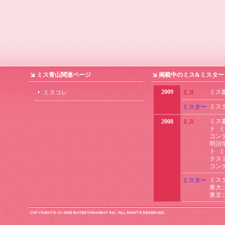
ミス青山関連ページ
掲載中のミス&ミスター
2009
ミス
ミスコレ
ミス
ミス
ミスター
ミス
2008
ミス
ト
ミ
コン
明治
ト
ミ
テス
コン
ミス
ミスター
東大
東京