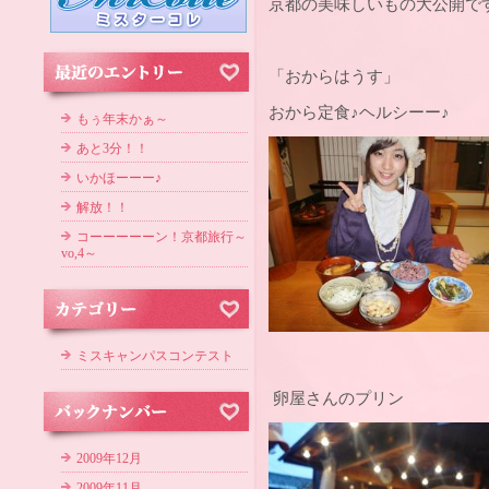
京都の美味しいもの大公開です
「おからはうす」
おから定食♪ヘルシーー♪
もぅ年末かぁ～
あと3分！！
いかほーーー♪
解放！！
コーーーーーン！京都旅行～
vo,4～
ミスキャンパスコンテスト
卵屋さんのプリン
2009年12月
2009年11月