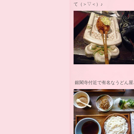
て（＞▽＜）♪
銀閣寺付近で有名なうどん屋