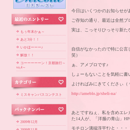
今日はいくつかのお知らせが
ご存知の通り、最近は全然ブ
実は、こっそりひっそり新た
もぅ年末かぁ～
あと3分！！
いかほーーー♪
自信がなかったので特に公言
笑）
解放！！
コーーーーーン！京都旅行～
ぁ、アメブロです♪
vo,4～
しょーもないことを気軽に書
よければみにきてくださぃ（
http://ameblo.jp/sheli-na/
ミスキャンパスコンテスト
あとですねぇ、私を含めエレ
た14人が、「洋服の青山」H
2009年12月
モチロン溝端淳平ｻﾝと・・・
2009年11月