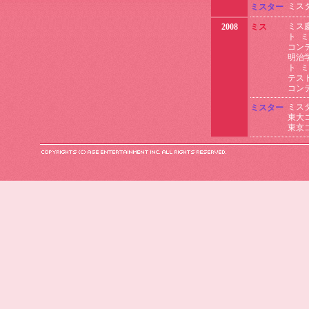
ミス
ミスター
ミス
2008
ミス
ト
ミ
コン
明治
ト
ミ
テス
コン
ミス
ミスター
東大
東京