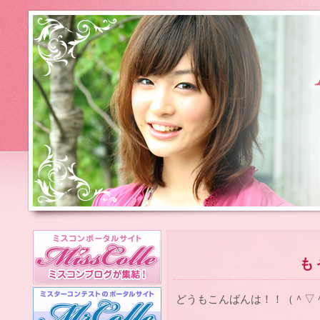
も
どうもこんばんは！！（＾▽