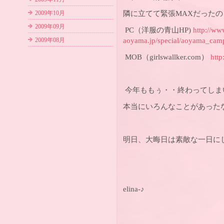
隣に立てて緊張MAXだった
2009年10月
2009年09月
PC（洋服の青山HP)
http://ww
aoyama.jp/special/aoyama_camp
2009年08月
MOB（girlswallker.com）
http
今年ももぅ・・終わってしま
本当にいろんなことがあった
明日、大晦日は素敵な一日に
elina-♪