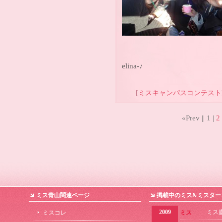
elina-♪
[
ミスキャンパスコンテスト
«Prev ||
1
|
2
ミス青山関連ページ
掲載中のミス&ミスター
2009
ミス
ミスコレ
ミス