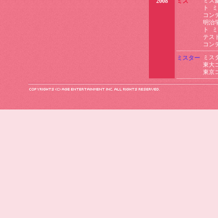
ミス
2008
ミス
ト
ミ
コン
明治
ト
ミ
テス
コン
ミス
ミスター
東大
東京