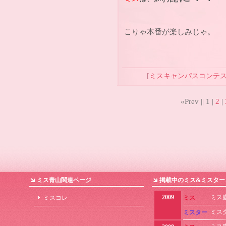
こりゃ本番が楽しみじゃ。
[
ミスキャンパスコンテ
«Prev ||
1
|
2
|
ミス青山関連ページ
掲載中のミス&ミスター
2009
ミス
ミスコレ
ミス
ミス
ミスター