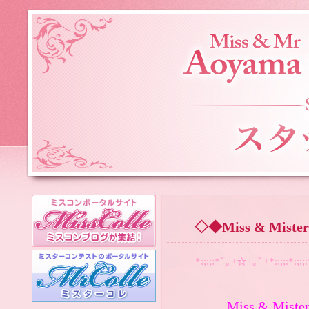
◇◆Miss & Miste
*:;;;:*ﾟ｡+☆+｡ﾟ+*:;;;:*:;;
Miss & Miste