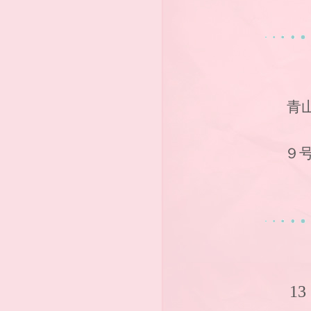
青
９号
1