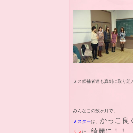
ミス候補者達も真剣に取り組
みんなこの数ヶ月で、
かっこ良
ミスター
は、
綺麗に！！
ミス
は、