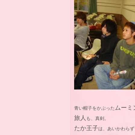
ムーミ
青い帽子をかぶった
旅人
も、真剣。
たか王子
は、あいかわらず