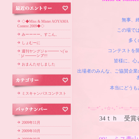
無事、
◇◆Miss & Mister AOYAMA
Contest 2009◆◇
この場で
みーーーー。すこん。
多く
しょむーに
コンテストを
週刊ヤングジャ━━━ヽ(´ω
｀)ﾉ ━━━ンプ!!!
皆様に、心よ
おまんたせしました
出場者のみんな、ご協賛企業
本当にどうも
ミスキャンパスコンテスト
*:;;;:*ﾟ｡+☆+｡ﾟ+*:;;;:*:;;
34ｔｈ 受賞者 
2009年11月
2009年10月