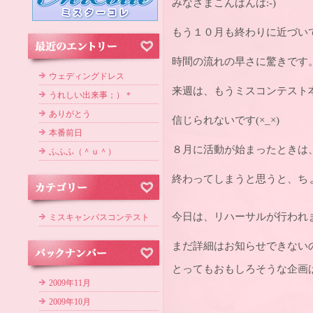
みなさまこんばんは:-)
もう１０月も終わりに近づい
時間の流れの早さに驚きです
ウェディングドレス
来週は、もうミスコンテスト
うれしい出来事；）＊
ありがとう
信じられないです(×_×)
本番前日
８月に活動が始まったときは
ふふふ（＾ｕ＾）
終わってしまうと思うと、ちょ
今日は、リハーサルが行われ
ミスキャンパスコンテスト
まだ詳細はお知らせできない
とってもおもしろそうな企画ばか
2009年11月
2009年10月