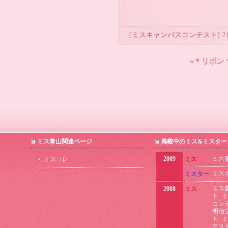
[
ミスキャンパスコンテスト
] 2
«＊リボン
ミス青山関連ページ
掲載中のミス&ミスター
2009
ミス
ミスコレ
ミス
ミス
ミスター
ミス
2008
ミス
ト
ミ
コン
明治
ト
ミ
テス