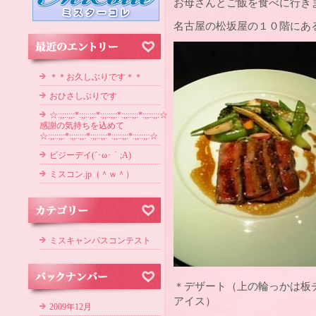
お母さんとご飯を食べに行き
名古屋の松坂屋の１０階にある
＊＊お久しぶりです＊＊
おひさしぶりです
☆:;;::;;:*:;;::;;:*:;;::;;:*:;;::;;:*:;;::;;:☆
感謝の気持ちを込めて
☆:;;::;;:*:;;::;;:*:;;::;;:*:;;::;;:*:;;::;;:☆
ビジーデイ(´･ω･｀;A)
ミスコン.jp（＾ｗ＾）
ミスキャンパスコンテスト
＊デザート（上の輪っかは板
アイス）
2009年12月