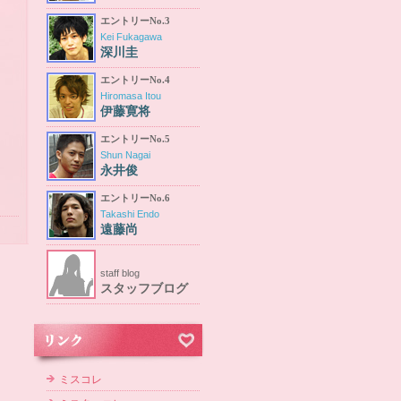
エントリーNo.3
Kei Fukagawa
深川圭
エントリーNo.4
Hiromasa Itou
伊藤寛将
エントリーNo.5
Shun Nagai
永井俊
エントリーNo.6
Takashi Endo
遠藤尚
staff blog
スタッフブログ
ミスコレ