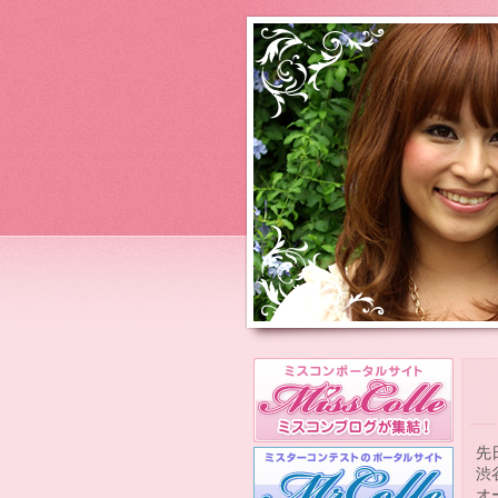
先
渋
オ