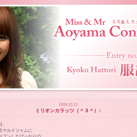
2009.10.12
ミリオンカラッツ（＾３＾）♪
日、

谷マルイジャムに

ープンしたばっかりの
