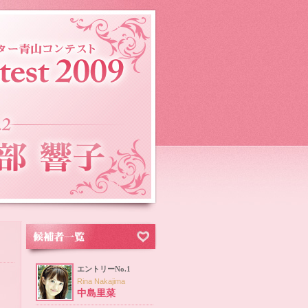
エントリーNo.1
Rina Nakajima
中島里菜