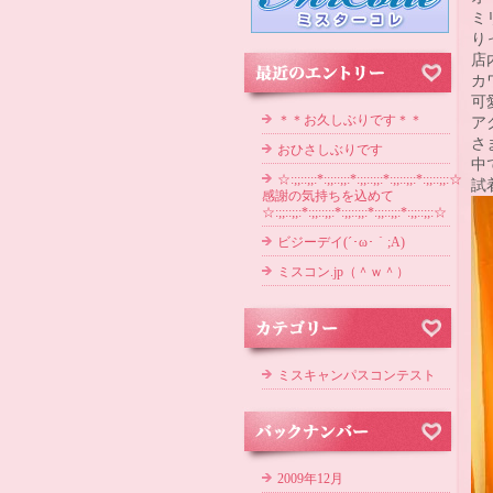
ミ
り
店
カ
可
＊＊お久しぶりです＊＊
ア
さ
おひさしぶりです
中
☆:;;::;;:*:;;::;;:*:;;::;;:*:;;::;;:*:;;::;;:☆
試
感謝の気持ちを込めて
☆:;;::;;:*:;;::;;:*:;;::;;:*:;;::;;:*:;;::;;:☆
ビジーデイ(´･ω･｀;A)
ミスコン.jp（＾ｗ＾）
ミスキャンパスコンテスト
2009年12月