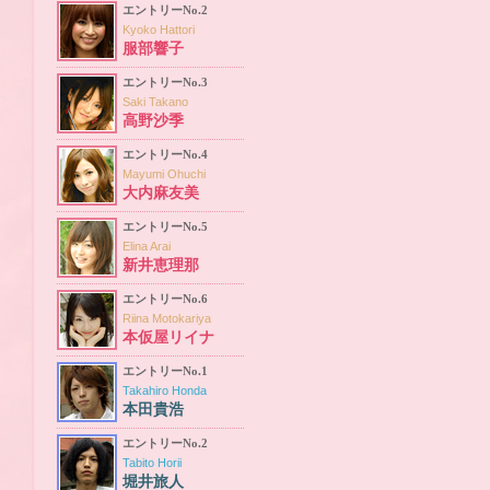
エントリーNo.2
Kyoko Hattori
服部響子
エントリーNo.3
Saki Takano
高野沙季
エントリーNo.4
Mayumi Ohuchi
大内麻友美
エントリーNo.5
Elina Arai
新井恵理那
エントリーNo.6
Riina Motokariya
本仮屋リイナ
エントリーNo.1
Takahiro Honda
本田貴浩
エントリーNo.2
Tabito Horii
堀井旅人