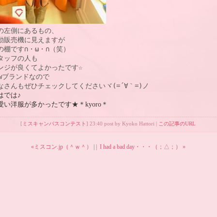
の左側にあるもの、

動販売機に見えますが

の棚です∩・ω・∩（笑）

タッフの人も

ンジが良くてよかったです☆

ewブランドなので

なさんもぜひチェックしてくださいヾ(=´∀｀=)ノ
はでは♪
愛い洋服が多かったです★＊kyoro＊
[
ミスキャンパスコンテスト
] 23:40 post by Kyoko Hattori |
この記事のURL
«ミスコン.jp（＾ｗ＾）
| |
I had a bad day・・・（；△；） »