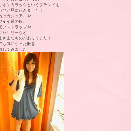
リオンカラッツというブランドを

っぴと見に行きました！

内はカジュアルや

ワイイ系の服、

愛いストラップや

クセサリーなど

まざまなものがありました！

でも気になった服を

着してみました！