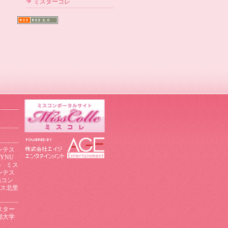
ミスターコレ
ンテス
YNU
ト
ミス
ンテス
橋コン
ス北里
スター
都大学