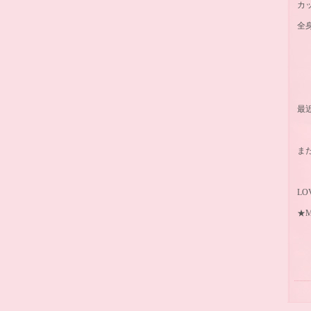
カ
全身
最近
ま
LO
★M