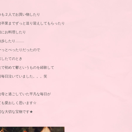
つも２人でお買い物したり
校卒業までずっと送り迎えしてもらったり
緒にお料理したり
したり..........
ーっとべったりだったので
京したてのとき
生で初めて鬱というものを経験して
日毎日泣いていました。。。笑
は母と過ごしていた平凡な毎日が
ても愛おしく思います☆
切な大切な宝物です★