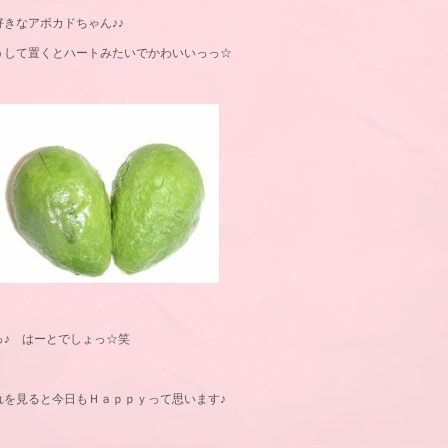
好きなアボカドちゃん♪♪
うして置くとハートみたいでかわいいっっ☆
っ♪ はーとでしょっ☆笑
れを見ると今日もＨａｐｐｙって思います♪