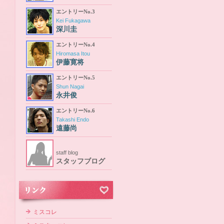
エントリーNo.3
Kei Fukagawa
深川圭
エントリーNo.4
Hiromasa Itou
伊藤寛将
エントリーNo.5
Shun Nagai
永井俊
エントリーNo.6
Takashi Endo
遠藤尚
staff blog
スタッフブログ
ミスコレ