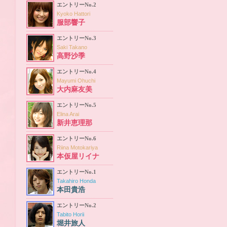
エントリーNo.2
Kyoko Hattori
服部響子
エントリーNo.3
Saki Takano
高野沙季
エントリーNo.4
Mayumi Ohuchi
大内麻友美
エントリーNo.5
Elina Arai
新井恵理那
エントリーNo.6
Riina Motokariya
本仮屋リイナ
エントリーNo.1
Takahiro Honda
本田貴浩
エントリーNo.2
Tabito Horii
堀井旅人