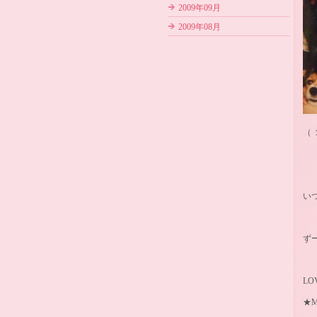
2009年09月
2009年08月
（
い
ず
LO
★M