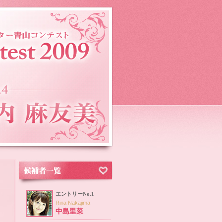
エントリーNo.1
Rina Nakajima
中島里菜