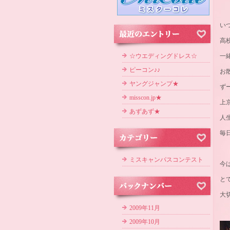
い
高
☆ウエディングドレス☆
一
ピーコン♪♪
お散歩
ヤングジャンプ★
ず
misscon.jp★
上
あずあず★
人
毎
ミスキャンパスコンテスト
今
と
大
2009年11月
2009年10月