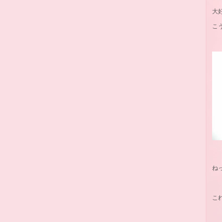
大
こ
ね
こ