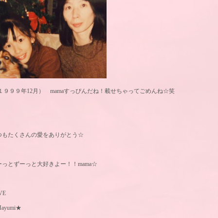
 １９９９年12月） mamaすっぴんだね！載せちゃってごめんね☆笑
つもたくさんの愛をありがとう☆
ーっとずーっと大好きよー！！mama☆
VE
ayumi★