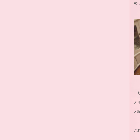
私
こ
ア
と
こ